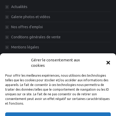
Actualités
Galerie photos et vidéos
Nos offres d’emploi
Conditions générales de vente
Mentions légales
Diam News, Restons en contact
Gérer le consentement aux
cookies
Pour offrir les meilleures expériences, nous utilisons des technologies
telles que les cookies pour stocker et/ou accéder aux informations des
appareils. Le fait de consentir à ces technologies nous permettra de
traiter des données telles que le comportement de navigation ou les ID
uniques sur ce site. Le fait de ne pas consentir ou de retirer son
consentement peut avoir un effet négatif sur certaines caractéristiques
et fonctions.
Suivez-nous