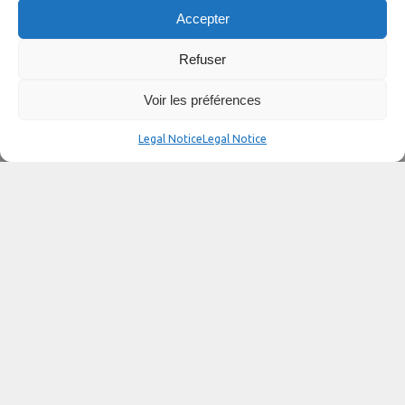
Accepter
Refuser
Voir les préférences
Legal Notice
Legal Notice
Current job offers
Would you like to join the Diam 24 one design adventure?
Join the team and let’s write the rest of the story together.