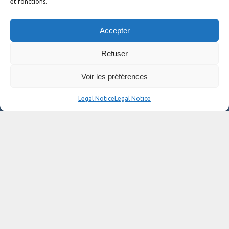
et fonctions.
Accepter
Refuser
Voir les préférences
Legal Notice
Legal Notice
Buy your own Diam 24 od
labelised “Diam Brokerage”.