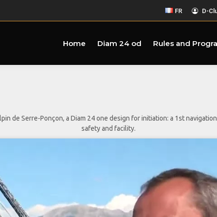
FR
D-Cl
Home
Diam 24 od
Rules and Progr
 de Serre-Ponçon, a Diam 24 one design for initiation: a 1st navigation f
safety and facility.