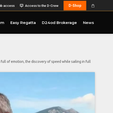
D-Shop
ub access
Access to the D-Crew
am
Easy Regatta
D24od Brokerage
News
ull of emotion, the discovery of speed while sailing in full