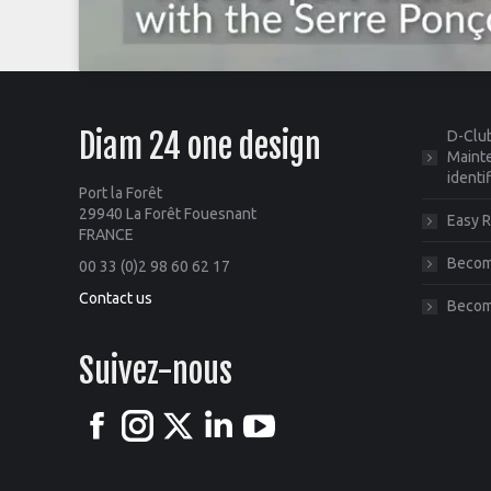
Diam 24 one design
D-Club
Mainte
identi
Port la Forêt
29940 La Forêt Fouesnant
Easy R
FRANCE
Become
00 33 (0)2 98 60 62 17
Contact us
Becom
Suivez-nous
Facebook
Instagram
X
Linkedin
YouTube