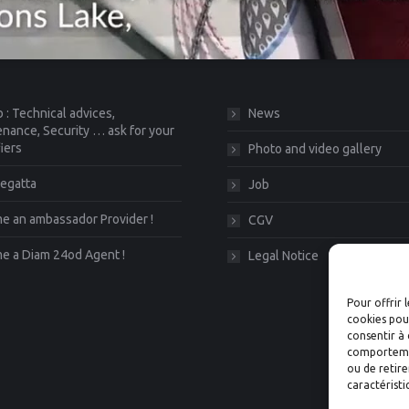
 : Technical advices,
News
nance, Security … ask for your
fiers
Photo and video gallery
egatta
Job
 an ambassador Provider !
CGV
e a Diam 24od Agent !
Legal Notice
Pour offrir 
cookies pour
consentir à 
comportement
ou de retire
caractéristi