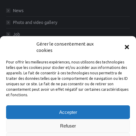
News
Photo and video gallery
Job
Gérer le consentement aux
CGV
cookies
Legal Notice
Pour offrir les meilleures expériences, nous utilisons des technologies
telles que les cookies pour stocker et/ou accéder aux informations des
Diam News, Keep in touch
appareils. Le fait de consentir à ces technologies nous permettra de
traiter des données telles que le comportement de navigation ou les ID
uniques sur ce site. Le fait de ne pas consentir ou de retirer son
consentement peut avoir un effet négatif sur certaines caractéristiques
et fonctions.
Suivez-nous
Accepter
Facebook
Instagram
X
Linkedin
YouTube
Refuser