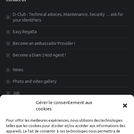
D-Club : Technical advices, Maintenance, Security … ask for
your identifiers
Easy Regatta
Become an ambassador Provider !
Become a Diam 24od Agent !
News
Photo and video gallery
Job
Gérer le consentement aux
CGV
cookies
Legal Notice
Pour offrir les meilleures expériences, nous utilisons des technologies
telles que les cookies pour stocker et/ou accéder aux informations des
Diam News, Keep in touch
appareils. Le fait de consentir à ces technologies nous permettra de