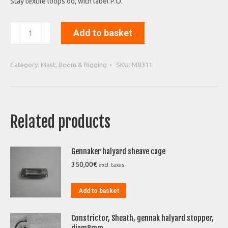
Stay textile loops od, with label P.O.
Stay
Add to basket
textile
loops
od,
Category:
Mast, Boom & Rigging
SKU:
MB311
with
label
P.O.
quantity
Related products
Gennaker halyard sheave cage
350,00
€
excl. taxes
Add to basket
Constrictor, Sheath, gennak halyard stopper,