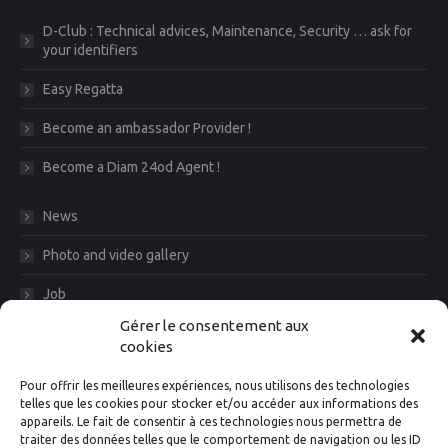
D-Club : Technical advices, Maintenance, Security … ask for
your identifiers
Easy Regatta
Become an ambassador Provider !
Become a Diam 24od Agent !
News
Photo and video gallery
Job
Gérer le consentement aux
CGV
cookies
Legal Notice
Pour offrir les meilleures expériences, nous utilisons des technologies
telles que les cookies pour stocker et/ou accéder aux informations des
Diam News, Keep in touch
appareils. Le fait de consentir à ces technologies nous permettra de
traiter des données telles que le comportement de navigation ou les ID