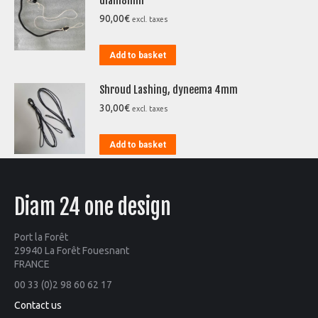
diam8mm
90,00
€
excl. taxes
Add to basket
Shroud Lashing, dyneema 4mm
30,00
€
excl. taxes
Add to basket
Diam 24 one design
Port la Forêt
29940 La Forêt Fouesnant
FRANCE
00 33 (0)2 98 60 62 17
Contact us