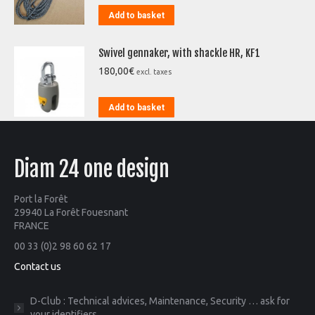
Add to basket
Swivel gennaker, with shackle HR, KF1
180,00
€
excl. taxes
Add to basket
Diam 24 one design
Port la Forêt
29940 La Forêt Fouesnant
FRANCE
00 33 (0)2 98 60 62 17
Contact us
D-Club : Technical advices, Maintenance, Security … ask for
your identifiers