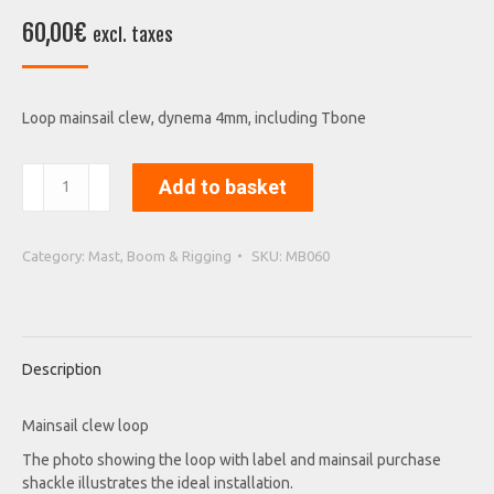
60,00
€
excl. taxes
Loop mainsail clew, dynema 4mm, including Tbone
Loop
Add to basket
mainsail
clew,
dynema
Category:
Mast, Boom & Rigging
SKU:
MB060
4mm,
including
Tbone
quantity
Description
Mainsail clew loop
The photo showing the loop with label and mainsail purchase
shackle illustrates the ideal installation.