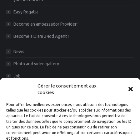
Easy Regatta
Become an ambassador Provider !
Become a Diam 24od Agent !
News
Photo and video gallery
Job
Gérer le consentement aux
CGV
cookies
Legal Notice
Pour offrir les meilleures expériences, nous utilisons des technologies
telles que les cookies pour stocker et/ou accéder aux informations des
Diam News, Keep in touch
appareils. Le fait de consentir à ces technologies nous permettra de
traiter des données telles que le comportement de navigation ou les ID
uniques sur ce site. Le fait de ne pas consentir ou de retirer son
consentement peut avoir un effet négatif sur certaines caractéristiques
et fonctions.