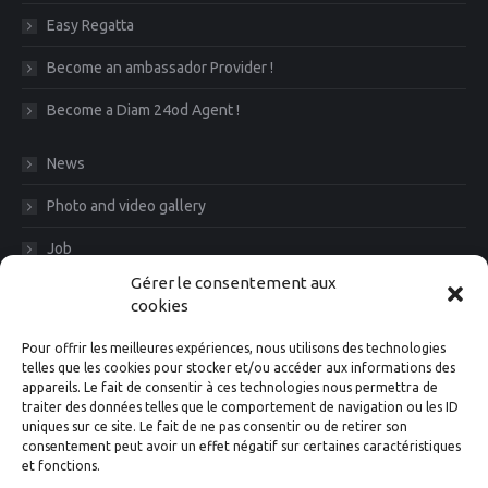
Easy Regatta
Become an ambassador Provider !
Become a Diam 24od Agent !
News
Photo and video gallery
Job
Gérer le consentement aux
CGV
cookies
Legal Notice
Pour offrir les meilleures expériences, nous utilisons des technologies
telles que les cookies pour stocker et/ou accéder aux informations des
Diam News, Keep in touch
appareils. Le fait de consentir à ces technologies nous permettra de
traiter des données telles que le comportement de navigation ou les ID
uniques sur ce site. Le fait de ne pas consentir ou de retirer son
consentement peut avoir un effet négatif sur certaines caractéristiques
et fonctions.
Suivez-nous