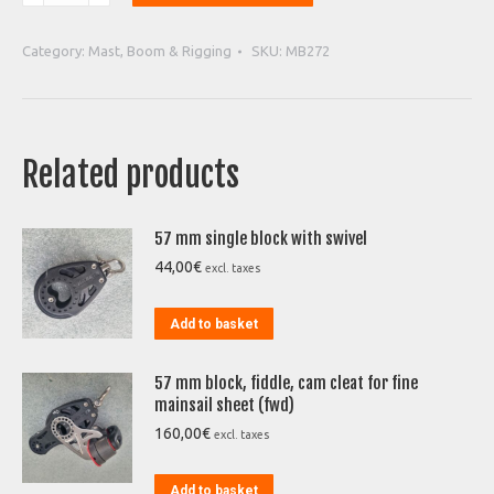
Attachment
Loop
Category:
Mast, Boom & Rigging
SKU:
MB272
quantity
Related products
57 mm single block with swivel
44,00
€
excl. taxes
Add to basket
57 mm block, fiddle, cam cleat for fine
mainsail sheet (fwd)
160,00
€
excl. taxes
Add to basket