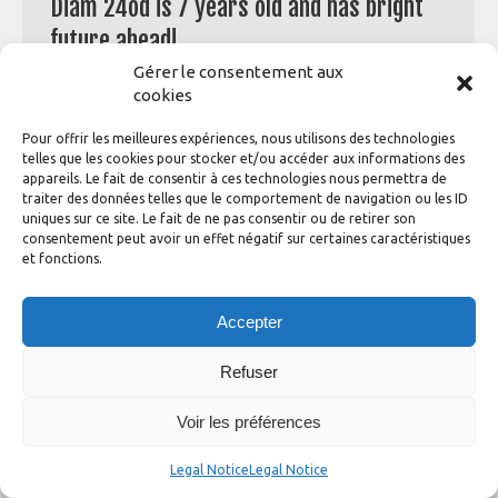
Diam 24od is 7 years old and has bright
future ahead!
Gérer le consentement aux
General
By
adhinotec
14 November 2021
cookies
It’s been 7 years already since the Diam 24od made its
debut in racing. 7 years of amateurs and professionals
Pour offrir les meilleures expériences, nous utilisons des technologies
falling in love with this small one-design multihull, 7
telles que les cookies pour stocker et/ou accéder aux informations des
years refining and establishing the ‘turnkey sailboat’
appareils. Le fait de consentir à ces technologies nous permettra de
traiter des données telles que le comportement de navigation ou les ID
concept. The Diam24od’s safety, fun and affordability set
uniques sur ce site. Le fait de ne pas consentir ou de retirer son
it apart; users do not need to adapt to it as…
consentement peut avoir un effet négatif sur certaines caractéristiques
et fonctions.
Accepter
Refuser
Diam 24 one design ©2020
Conception
Graphik'up
Voir les préférences
Legal Notice
Legal Notice