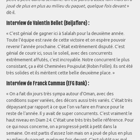
joué de plus en plus au milieu du paquet, quelque fois devant
»
dit-il.
Interview de Valentin Bellet (Beijaflore) :
« C’est génial de gagner ici à Salalah pour la deuxième année.
Toute l’équipe est ravie de cette victoire et on espère pouvoir
revenir l’année prochaine. C’était extrêmement disputé. C’est
génial de courir ici, sous le soleil, avec des concurrents
extrêmement affutés, c’est incroyable. Notre concurrent le plus
consistant, ça a été Cheminées Poujoulat (Robin Follin). Ils ont été
très solides et ils méritent cette belle deuxième place. »
Interview de Franck Cammas (EFG Bank) :
« On a fait dix jours très sympa autour d’Oman, avec des
conditions super variées, des décors aussi très variés. C’était très
dépaysant par rapport à ce que l’on va faire en France pour le
reste de l’année. Il y avait de super concurrents. C’est vraiment le
haut niveau en Diam 24. C’était une très très belle référence. Pour
ce qui nous concerne, on a progressé petit à petit dans la
semaine. On est partis d’assez loin mais on a joué de plus en plus
au milieu du paquet, quelques fois devant. C’est plutôt pas mal