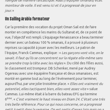
navigué de manière fantastique. Raas (l’équipier omanais) était
moniteur de voile. Il est venu ici et il a progressé de jour en
jour.
»
Un Sailing Arabia formateur
Car la première des vocation du projet Oman Sail est de faire
monter en compétence les marins du Sultanat et, de ce point de
vue, l’objectif est rempli. L’équipage Renaissance a beau terminer
dernier avec un bateau 100 % omanais, il a prouvé à plusieurs
reprises sa capacité à jouer avec les meilleurs. Le patron de
l’équipe, Franck Cammas, explique : «
Les garçons vont vite, on le
savait. Il faut qu’ils se concentrent sur la régate elle-même sans
se prendre trop la tête avec les règles
». Du côté des filles aussi,
le classement est trompeur. DB Schenker, mené par Audrey
Ogereau avec une équipière française et deux omanaises, est
monté en gamme tout au long de l’événement pour terminer,
aujourd’hui, par une jolie troisième place. «
Elles ont vraiment du
potentiel, elles tactiquent bien, elles vont assez vite
» salue
Cammas. Lui-même était à la barre du bateau EFG qui termine
ème
6
. «
C’est vraiment le haut niveau en Diam 24. C’était une très
très belle référence. Pour ce qui nous concerne, on a progressé
petit à petit dans la semaine. On est partis d’assez loin mais on a