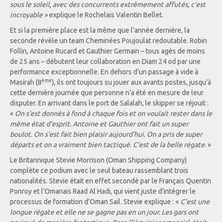
sous le soleil, avec des concurrents extrêmement affutés, c’est
incroyable »
explique le Rochelais Valentin Bellet.
Et si la première place est la même que l’année dernière, la
seconde révèle un team Cheminées Poujoulat redoutable. Robin
Follin, Antoine Rucard et Gauthier Germain – tous agés de moins
de 25 ans – débutent leur collaboration en Diam 24 od par une
performance exceptionnelle. En dehors d’un passage à vide à
ème
Masirah (8
), ils ont toujours su jouer aux avants postes, jusqu’à
cette dernière journée que personne n’a été en mesure de leur
disputer. En arrivant dans le port de Salalah, le skipper se réjouit :
«
On s’est donnés à fond à chaque fois et on voulait rester dans le
même état d’esprit. Antoine et Gauthier ont fait un super
boulot. On s’est fait bien plaisir aujourd’hui. On a pris de super
départs et on a vraiment bien tactiqué. C’est de la belle régate
. »
Le Britannique Stevie Morrison (Oman Shipping Company)
complète ce podium avec le seul bateau rassemblant trois
nationalités. Stevie était en effet secondé par le Français Quentin
Ponroy et l’Omanais Raad Al Hadi, qui vient juste d’intégrer le
processus de formation d’Oman Sail. Stevie explique : «
C’est une
longue régate et elle ne se gagne pas en un jour. Les gars ont