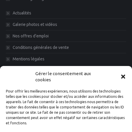
Actualités
Galerie photos et vidéos
Nos offres d’emploi
Conditions générales de vente
Mentions légales
Diam News, Restons en contact
Gérer le consentement aux
cookies
Pour offrir les meilleures expériences, nous utilisons des technologies
telles que les cookies pour stocker et/ou accéder aux informations des
appareils. Le fait de consentir à ces technologies nous permettra de
traiter des données telles que le comportement de navigation ou les ID
uniques sur ce site. Le fait de ne pas consentir ou de retirer son
consentement peut avoir un effet négatif sur certaines caractéristiques
et fonctions.
Suivez-nous