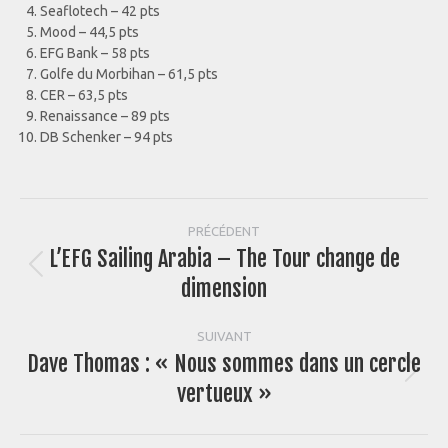
Seaflotech – 42 pts
Mood – 44,5 pts
EFG Bank – 58 pts
Golfe du Morbihan – 61,5 pts
CER – 63,5 pts
Renaissance – 89 pts
DB Schenker – 94 pts
Navigation
PRÉCÉDENT
L’EFG Sailing Arabia – The Tour change de
article
Article
dimension
précédent
:
SUIVANT
Dave Thomas : « Nous sommes dans un cercle
Article
vertueux »
suivant
: