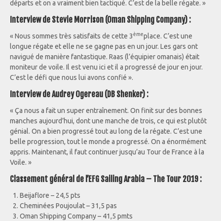
départs et on a vraiment bien tactiqué. C’est de la belle régate. »
Interview de Stevie Morrison (Oman Shipping Company) :
ème
« Nous sommes très satisfaits de cette 3
place. C’est une
longue régate et elle ne se gagne pas en un jour. Les gars ont
navigué de manière fantastique. Raas (l’équipier omanais) était
moniteur de voile. Il est venu ici et il a progressé de jour en jour.
C’est le défi que nous lui avons confié ».
Interview de Audrey Ogereau (DB Shenker) :
« Ça nous a fait un super entraînement. On finit sur des bonnes
manches aujourd’hui, dont une manche de trois, ce qui est plutôt
génial. On a bien progressé tout au long de la régate. C’est une
belle progression, tout le monde a progressé. On a énormément
appris. Maintenant, il faut continuer jusqu’au Tour de France à la
Voile. »
Classement général de l’EFG Sailing Arabia – The Tour 2019 :
Beijaflore – 24,5 pts
Cheminées Poujoulat – 31,5 pas
Oman Shipping Company – 41,5 pmts