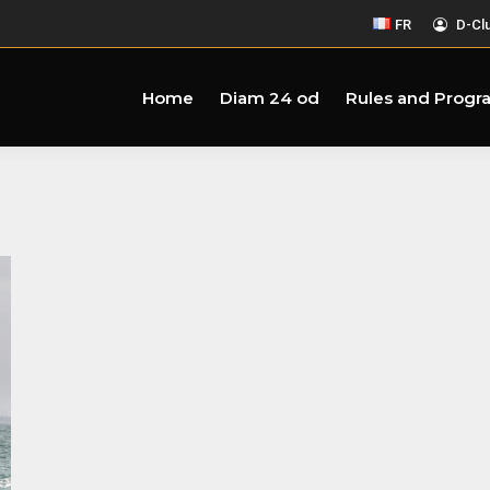
FR
D-Cl
Home
Diam 24 od
Rules and Progr