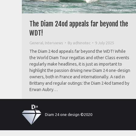
The Diam 24od appeals far beyond the
WDT!
General
,
Interviews
By
adhinotec
9 July 2025
The Diam 24od appeals far beyond the WDT! While
the World Diam Tour regattas and other Class events
regularly make headlines, it is just as important to
highlight the passion driving new Diam 24 one-design
owners, both in France and internationally. A raid in
Brittany and regular outings: the Diam 24od tamed by
Erwan Aubry…
Diam 24 one design ©2020