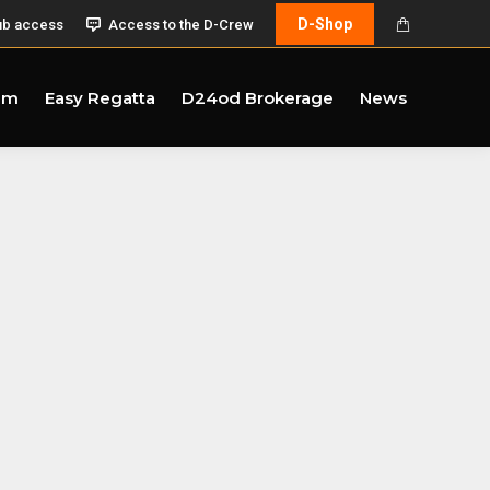
D-Shop
ub access
Access to the D-Crew
am
Easy Regatta
D24od Brokerage
News