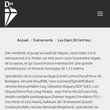
Vous êtes ici :
Accueil
Evènements
Les Diam 24 font leur…
Dès vendredi, et jusqu’au lundi de Pâques, seize Diam 24 se
retrouveront à la Trinité-sur-Mer pour courir la première régate
de la saison, le Spi Ouest-France Intermarché. Une grande
première pour ce trimaran monotype de 7,25 mètres.
Spécialistes de la course au large (Lionel Lemonchois/Prince de
Bretagne, Vincent Riou/PRB, Yann Guichard/Spindrift Black,
Jérémie Beyou/Maître Coq, Sébastien Rogues/GDF SUEZ, Loïc
Féquet/Votre Plus Long Périple, Jean-Pierre Nicol/Custo Pol),
double médaillé paralympique (Damien Seguin/ Fondation FDJ –
Des Pieds et Des Mains), habitués de l’événement (Daniel
Souben/Sodebo, Nicolas Bérenger/Beijaflore), spécialistes du