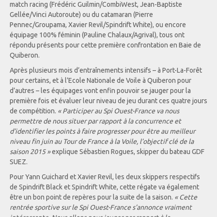
match racing (Frédéric Guilmin/CombiWest, Jean-Baptiste
Gellée/Vinci Autoroute) ou du catamaran (Pierre
Pennec/Groupama, Xavier Revil/Spindrift White), ou encore
équipage 100% féminin (Pauline Chalaux/Agrival), tous ont
répondu présents pour cette première confrontation en Baie de
Quiberon.
Après plusieurs mois d’entraînements intensifs – à Port-La-Forêt
pour certains, et à l’Ecole Nationale de Voile à Quiberon pour
d’autres – les équipages vont enfin pouvoir se jauger pour la
première fois et évaluer leur niveau de jeu durant ces quatre jours
de compétition.
« Participer au Spi Ouest-France va nous
permettre de nous situer par rapport à la concurrence et
d’identifier les points à faire progresser pour être au meilleur
niveau fin juin au Tour de France à la Voile, l’objectif clé de la
saison 2015 »
explique Sébastien Rogues, skipper du bateau GDF
SUEZ.
Pour Yann Guichard et Xavier Revil, les deux skippers respectifs
de Spindrift Black et Spindrift White, cette régate va également
être un bon point de repères pour la suite de la saison.
« Cette
rentrée sportive sur le Spi Ouest-France s’annonce vraiment