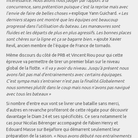
intéressante. Nous allons nous jauger par rapport à la
concurrence, sans prétention puisque c’est la reprise mais avec
l’envie de faire de belles choses »
explique Yann Guichard.
« Les
derniers stages ont montré que les équipes ont beaucoup
progressé dans l’utilisation du bateau. Les manœuvres sont
fluides et les départs de plus en plus agressifs. Les bonnes places
sont chères sur la ligne et ça se bagarre bien. »
ajoute Xavier
Revil, ancien membre de l’équipe de France de tornado.
Même discours du côté de PRB et Vincent Riou pour qui cette
épreuve va permettre de tirer un premier bilan sur le niveau
global de la flotte.
« Il va y avoir du niveau. Jusqu’à présent nous
avons fait pas mal d’entrainements avec certains équipages.
C’est sympa mais s’entrainer n’est pas la finalité.Globalement
nous sommes plutôt dans le coup mais nous n’avons pas navigué
avec tous les bateaux »
Si nombre d’entre eux vont se livrer une bataille sans merci,
d’autres en revanche profiteront de cette régate pour découvrir
davantage le Diam 24 et ses spécificités. Ce sera notamment le
cas pour Nicolas Bérenger accompagné de Fabien Henry et
Edouard Masse sur Beijaflore qui démarrent seulement leur
préparation de la saison.
« Nous avons débuté nos entraînements