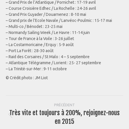
– Grand Prix de l’Atlantique / Pornichet : 17-19 avril
– Course Croisière Edhec / La Rochelle : 24-26 avril
– Grand Prix Guyader / Douarnenez : 8-10 mai
– Grand prix de l’Ecole Navale / Lanvéoc-Poulmic : 15-17 mai
– Multi-co / Bénodet : 23-25 mai
– Normandy Sailing Week / Le Havre : 11-14 juin
– Tour de France à la Voile : 3-26 juillet
– La Costarmoricaine / Erquy : 5-9 août
– Port La Forêt : 28-30 août
– Raid des Corsaires / St Malo : 4 – 5 septembre
– Atlantique Télégramme / Lorient : 25- 27 septembre
– La Trinité-sur-Mer : 9-11 octobre
© Crédit photo : JM Liot
Navigation
PRÉCÉDENT
Très vite et toujours à 200%, rejoignez-nous
article
Article
en 2015
précédent
: