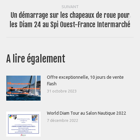
SUIVANT
Un démarrage sur les chapeaux de roue pour
Article
les Diam 24 au Spi Ouest-France Intermarché
suivant
:
A lire également
Offre exceptionnelle, 10 jours de vente
flash
31 octobre 2023
World Diam Tour au Salon Nautique 2022
7 décembre 2022