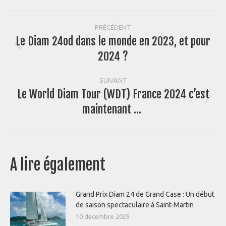
Navigation
PRÉCÉDENT
Le Diam 24od dans le monde en 2023, et pour
article
Article
2024 ?
précédent
:
SUIVANT
Le World Diam Tour (WDT) France 2024 c’est
Article
maintenant …
suivant
:
A lire également
Grand Prix Diam 24 de Grand Case : Un début
de saison spectaculaire à Saint-Martin
10 décembre 2025