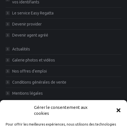
vos identifiants
Le service Easy Regatta
Devenir provider
Devenir agent agréé
Actualités
Galerie photos et vidéos
Nos offres d’emploi
Conditions générales de vente
Mentions légales
Diam News, Restons en contact
Gérer le consentement aux
cookies
Pour offrir les meilleures expériences, nous utilisons des technologies