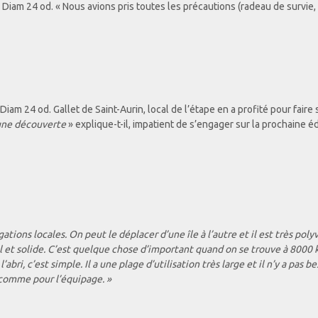
en Diam 24 od. « Nous avions pris toutes les précautions (radeau de survie
 Diam 24 od. Gallet de Saint-Aurin, local de l’étape en a profité pour fair
t une découverte
» explique-t-il, impatient de s’engager sur la prochaine éd
ations locales. On peut le déplacer d’une île à l’autre et il est très poly
l et solide. C’est quelque chose d’important quand on se trouve à 8000 kil
abri, c’est simple. Il a une plage d’utilisation très large et il n’y a pas
 comme pour l’équipage. »