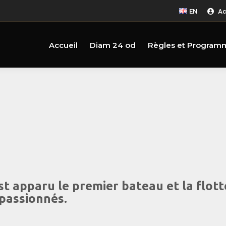
EN
Ac
Accueil
Diam 24 od
Règles et Program
st apparu le premier bateau et la flot
passionnés.