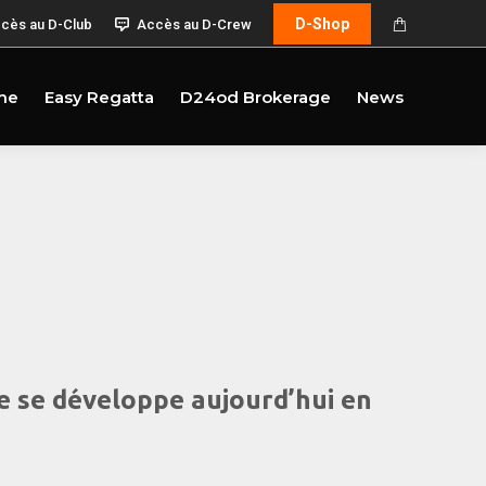
D-Shop
cès au D-Club
Accès au D-Crew
me
Easy Regatta
D24od Brokerage
News
te se développe aujourd’hui en