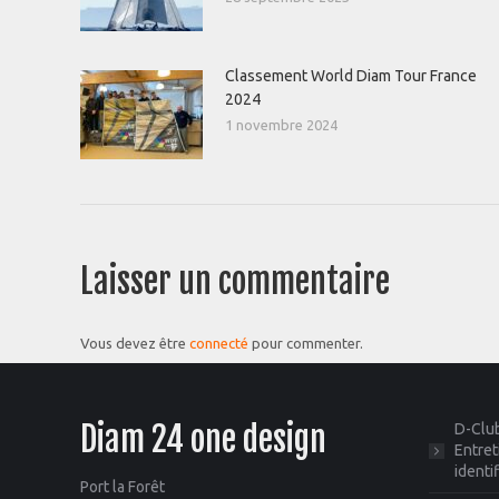
Classement World Diam Tour France
2024
1 novembre 2024
Laisser un commentaire
Vous devez être
connecté
pour commenter.
Diam 24 one design
D-Club
Entret
identi
Port la Forêt