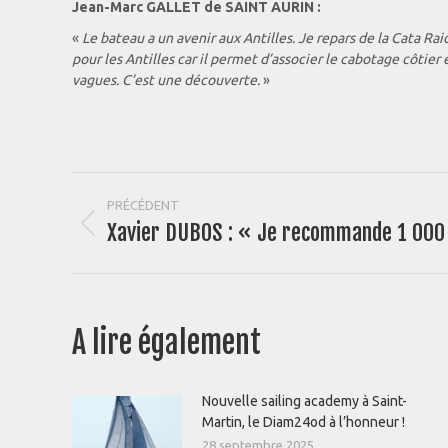
Jean-Marc GALLET de SAINT AURIN :
«
Le bateau a un avenir aux Antilles. Je repars de la Cata Ra
pour les Antilles car il permet d’associer le cabotage côtier 
vagues. C’est une découverte.
»
Navigation
PRÉCÉDENT
Xavier DUBOS : « Je recommande 1 000 
Article
article
précédent
:
A lire également
Nouvelle sailing academy à Saint-
Martin, le Diam24od à l’honneur !
28 septembre 2025