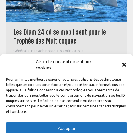
Les Diam 24 od se mobilisent pour le
Trophée des Multicoques
Général
Par
adhinotec
8 août 2019
Laisser un commentaire
Gérer le consentement aux
Fin Août à la Trinité sur Mer, du mercredi 28 au samedi
cookies
31, c’est le Trophée des Multicoques. Un événement
mythique qui a construit le monde du multicoque. Si vous
Pour offrir les meilleures expériences, nous utilisons des technologies
ne l’avez jamais couru, c’est une bonne occasion de le
telles que les cookies pour stocker et/ou accéder aux informations des
faire cette année ! Nous vous proposons d’y participer
appareils. Le fait de consentir à ces technologies nous permettra de
avec la formule Easy Regatta.…
traiter des données telles que le comportement de navigation ou les ID
uniques sur ce site. Le fait de ne pas consentir ou de retirer son
consentement peut avoir un effet négatif sur certaines caractéristiques
et fonctions.
←
1
…
4
5
6
7
8
…
18
Accepter
→