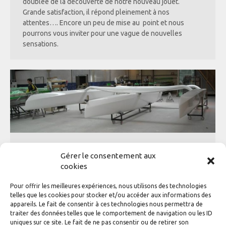
doublée de la découverte de notre nouveau jouet.
Grande satisfaction, il répond pleinement à nos
attentes…. Encore un peu de mise au point et nous
pourrons vous inviter pour une vague de nouvelles
sensations.
Premier Cap
Gérer le consentement aux
cookies
Général
,
L'actualité de la classe
Par
adhinotec
6 juin 2013
Bientôt 2 ans de travail, beaucoup de réflexion, de
Pour offrir les meilleures expériences, nous utilisons des technologies
nombreuses questions et leurs réponses, nous allons
telles que les cookies pour stocker et/ou accéder aux informations des
bientôt rencontrer notre 1ére grande satisfaction…..
appareils. Le fait de consentir à ces technologies nous permettra de
Nous venons de virer et enfin notre dernier bord de près
traiter des données telles que le comportement de navigation ou les ID
uniques sur ce site. Le fait de ne pas consentir ou de retirer son
devrait nous mener aux 1ères navigations.