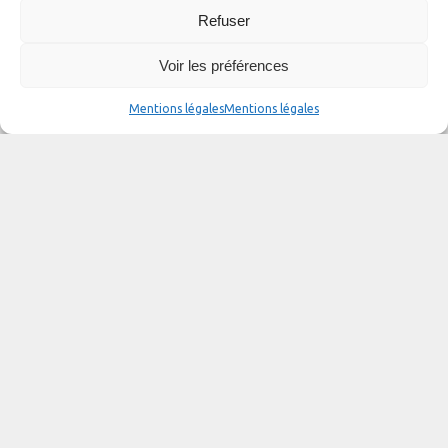
Refuser
Voir les préférences
Mentions légales
Mentions légales
Diam 24 one design
Port la Forêt
29940 La Forêt Fouesnant
FRANCE
00 33 (0)2 98 60 62 17
Contactez-nous
D-Club : Conseils techniques, Entretien, Sécurité … demander
vos identifiants