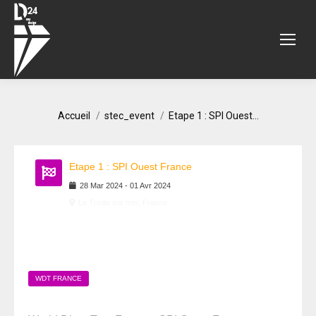
Vous êtes ici :
Accueil
stec_event
Etape 1 : SPI Ouest…
Etape 1 : SPI Ouest France
28
Mar
2024
-
01
Avr
2024
La Trinité sur mer, France
WDT FRANCE