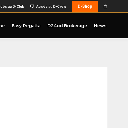
D-Shop
cès au D-Club
Accès au D-Crew
me
Easy Regatta
D24od Brokerage
News