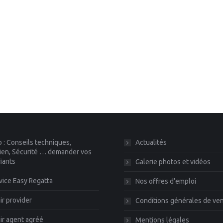
 : Conseils techniques,
Actualités
ien, Sécurité … demander vos
fiants
Galerie photos et vidéos
vice Easy Regatta
Nos offres d’emploi
r provider
Conditions générales de ve
r agent agréé
Mentions légales