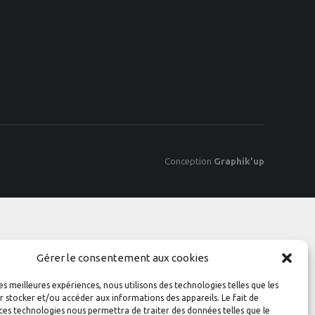
Conception
Graphik'up
Gérer le consentement aux cookies
les meilleures expériences, nous utilisons des technologies telles que les
 stocker et/ou accéder aux informations des appareils. Le fait de
ces technologies nous permettra de traiter des données telles que le