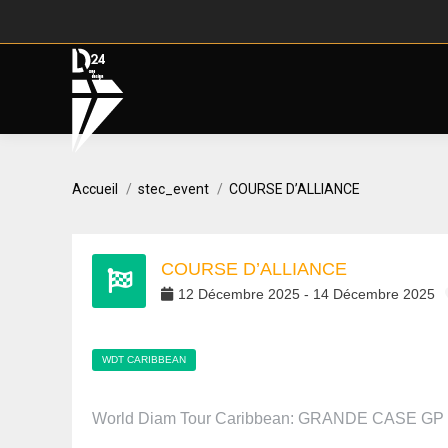
Vous êtes ici :
Accueil
stec_event
COURSE D’ALLIANCE
COURSE D’ALLIANCE
12
Décembre
2025
-
14
Décembre
2025
WDT CARIBBEAN
World Diam Tour Caribbean:
GRANDE CASE GP