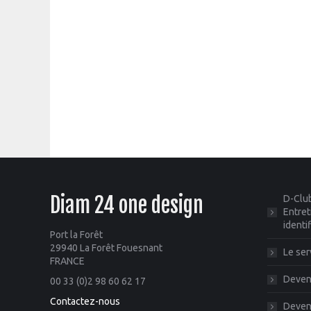
Diam 24 one design
D-Club
Entret
identi
Port la Forêt
29940 La Forêt Fouesnant
Le ser
FRANCE
Deveni
00 33 (0)2 98 60 62 17
Contactez-nous
Deveni