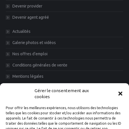
Devenir provider
Devenir agent agréé
Actualités
Galerie photos et vidéos
Nos offres d’emploi
Conditions générales de vente
Mentions légales
Diam News, Restons en contact
Gérer le consentement aux
cookies
Pour offrir les meilleures expériences, nous utilisons des technologies
telles que les cookies pour stocker et/ou accéder aux informations des
appareils. Le fait de consentir à ces technologies nous permettra de
traiter des données telles que le comportement de navigation ou les ID
uniques sur ce site. Le fait de ne pas consentir ou de retirer son