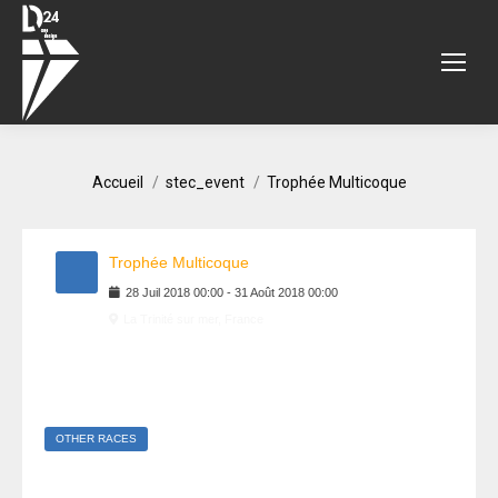
Vous êtes ici :
Accueil
stec_event
Trophée Multicoque
Trophée Multicoque
28
Juil
2018
00:00
-
31
Août
2018
00:00
La Trinité sur mer, France
OTHER RACES