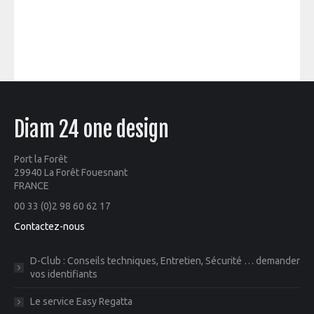
Diam 24 one design
Port la Forêt
29940 La Forêt Fouesnant
FRANCE
00 33 (0)2 98 60 62 17
Contactez-nous
D-Club : Conseils techniques, Entretien, Sécurité … demander
vos identifiants
Le service Easy Regatta