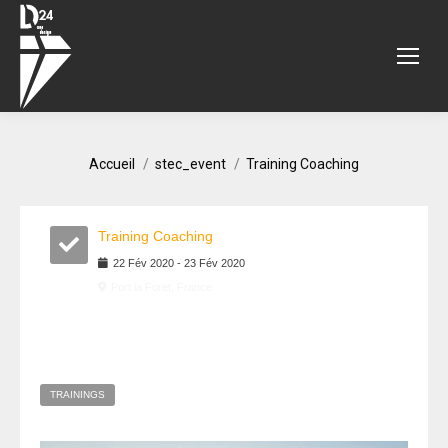
Vous êtes ici :
Accueil
stec_event
Training Coaching
Training Coaching
22
Fév
2020
-
23
Fév
2020
Port la Foret, France
TRAININGS