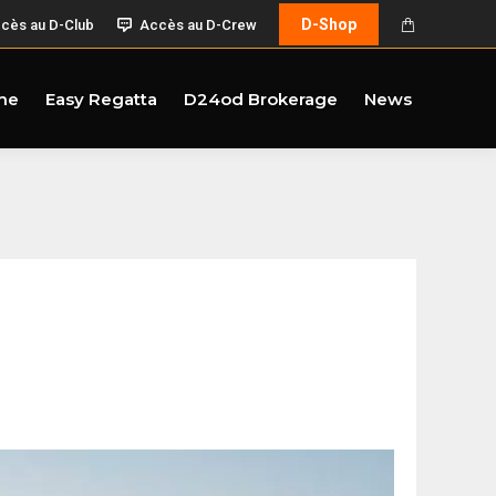
D-Shop
cès au D-Club
Accès au D-Crew
me
Easy Regatta
D24od Brokerage
News