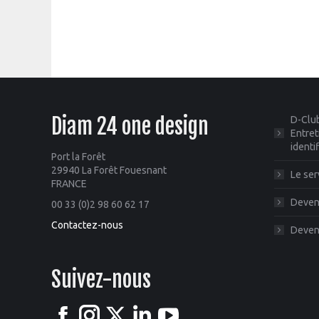
Diam 24 one design
D-Club
Entret
identi
Port la Forêt
29940 La Forêt Fouesnant
Le ser
FRANCE
Deveni
00 33 (0)2 98 60 62 17
Contactez-nous
Deveni
Suivez-nous