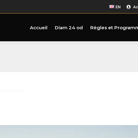
EN
Ac
Accueil
Diam 24 od
Règles et Program
Foret, France