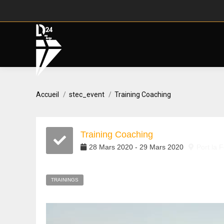
Vous êtes ici :
Accueil
stec_event
Training Coaching
Training Coaching
28
Mars
2020
-
29
Mars
2020
Port la 
TRAININGS
Lecteur
vidéo