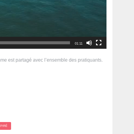
01:11
ramme est partagé avec l’ensemble des pratiquants.
PIRÉ