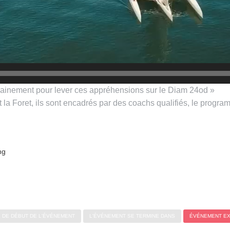
entrainement pour lever ces appréhensions sur le Diam 24od »
rt la Foret, ils sont encadrés par des coachs qualifiés, le prog
ng
 DE DÉBUT DE L'ÉVÉNEMENT
L'ÉVÉNEMENT SE TERMINE DANS
ÉVÉNEMENT EX