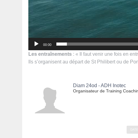
00:00
L
es
entraînements
: « Il faut venir une fois en 
Ils s’organisent au départ de St Philibert ou de Po
Diam 24od - ADH Inotec
Organisateur de Training Coachi
DATE