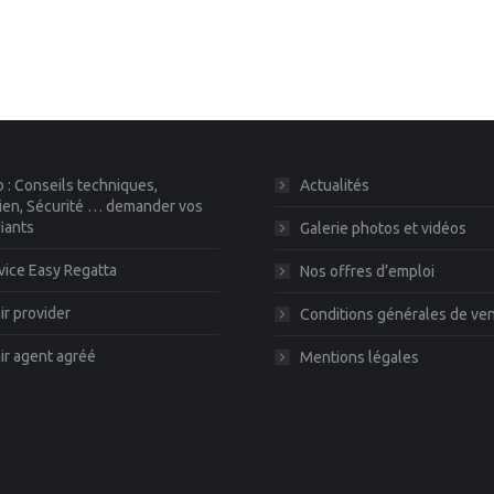
 : Conseils techniques,
Actualités
ien, Sécurité … demander vos
fiants
Galerie photos et vidéos
vice Easy Regatta
Nos offres d’emploi
r provider
Conditions générales de ve
r agent agréé
Mentions légales