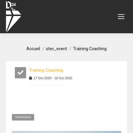
Vous êtes ici :
Accueil
stec_event
Training Coaching
Training Coaching
17
Oct
2020
-
18
Oct
2020
Port la Foret, France
TRAININGS