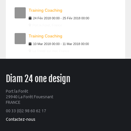
Training Coaching
24
Fév
2018
00:00
-
25
Fév
2018
00:00
Port la Foret, France
Training Coaching
10
Mar
2018
00:00
-
11
Mar
2018
00:00
La Trinité sur mer, France
Diam 24 one design
Port la Forêt
29940 La Forêt Fouesnant
FRANCE
00 33 (0)2 98 60 62 17
Contactez-nous