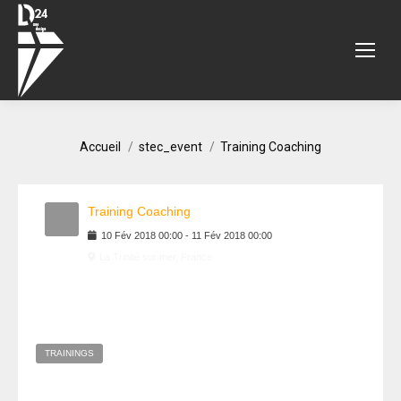
Vous êtes ici :
Accueil
stec_event
Training Coaching
Training Coaching
10
Fév
2018
00:00
-
11
Fév
2018
00:00
La Trinité sur mer, France
TRAININGS