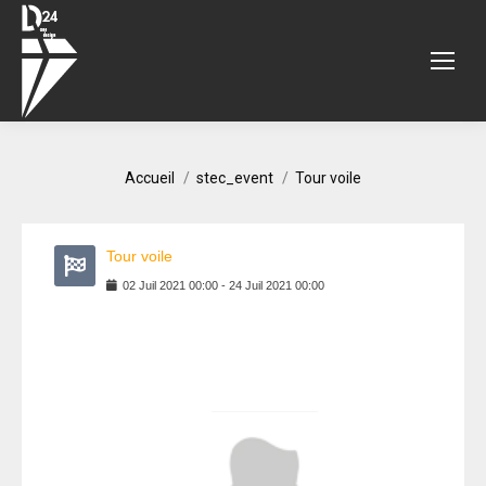
Vous êtes ici :
Accueil
stec_event
Tour voile
Tour voile
02
Juil
2021
00:00
-
24
Juil
2021
00:00