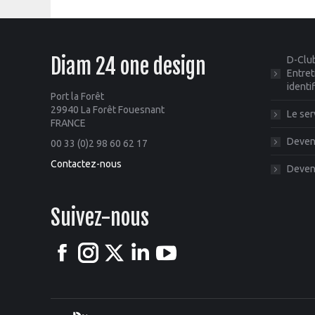
Diam 24 one design
D-Club
Entret
identi
Port la Forêt
29940 La Forêt Fouesnant
Le ser
FRANCE
Deveni
00 33 (0)2 98 60 62 17
Contactez-nous
Deveni
Suivez-nous
Facebook
Instagram
X
LinkedIn
YouTube