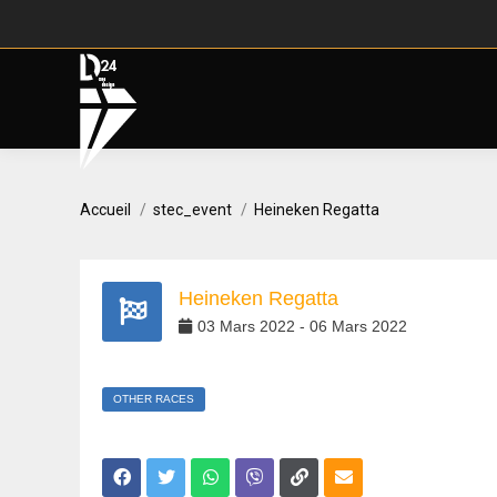
Vous êtes ici :
Accueil
stec_event
Heineken Regatta
Heineken Regatta
03
Mars
2022
-
06
Mars
2022
OTHER RACES