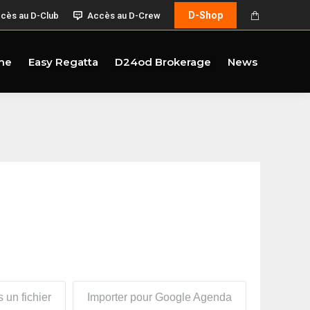
D-Shop
cès au D-Club
Accès au D-Crew
me
Easy Regatta
D24od Brokerage
News
 un fichier
Importer pour Google Agenda