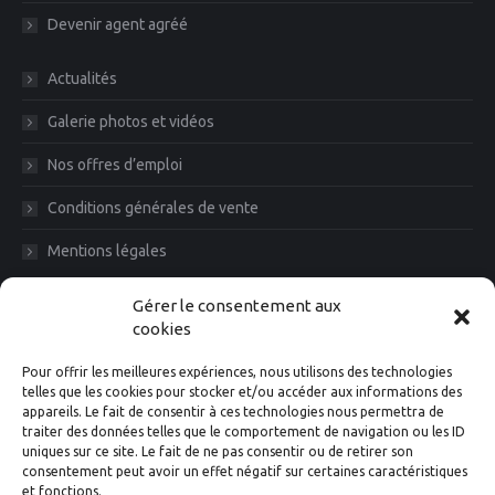
Devenir agent agréé
Actualités
Galerie photos et vidéos
Nos offres d’emploi
Conditions générales de vente
Mentions légales
Diam News, Restons en contact
Gérer le consentement aux
cookies
Pour offrir les meilleures expériences, nous utilisons des technologies
telles que les cookies pour stocker et/ou accéder aux informations des
appareils. Le fait de consentir à ces technologies nous permettra de
traiter des données telles que le comportement de navigation ou les ID
uniques sur ce site. Le fait de ne pas consentir ou de retirer son
consentement peut avoir un effet négatif sur certaines caractéristiques
et fonctions.