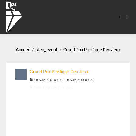
Vous êtes ici :
Accueil
stec_event
Grand Prix Pacifique Des Jeux
Grand Prix Pacifique Des Jeux
08
Nov
2018
00:00
-
18
Nov
2018
00:00
Tahiti, Polynésie Française