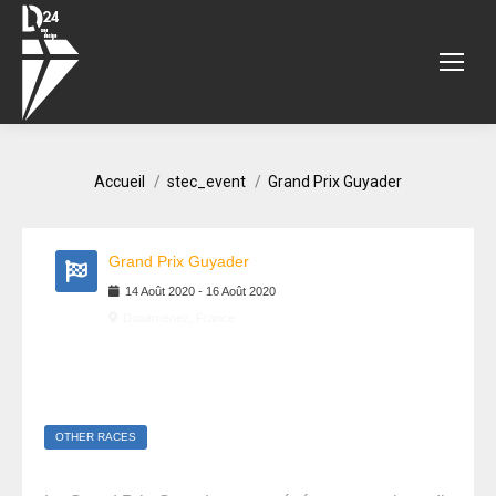
Vous êtes ici :
Accueil
stec_event
Grand Prix Guyader
Grand Prix Guyader
14
Août
2020
-
16
Août
2020
Douarnenez, France
OTHER RACES