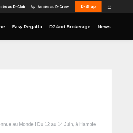
D-Shop
cès au D-Club
Accès au D-Crew
me
Easy Regatta
D24od Brokerage
News
s connue au Monde ! Du 12 au 14 Juin, à Hamble