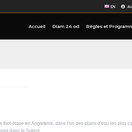
EN
Ac
Accueil
Diam 24 od
Règles et Program
nited Kingdom
ies font étape en Angleterre, dans l’un des plans d’eau les plu
ront dans le Solent.