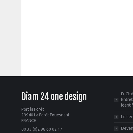
Diam 24 one design
D-Club
Entret
identi
Port la Forêt
29940 La Forêt Fouesnant
Le ser
FRANCE
Deveni
00 33 (0)2 98 60 62 17