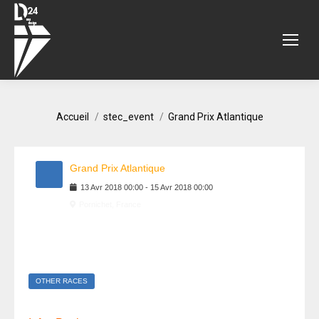
Vous êtes ici :
Accueil
stec_event
Grand Prix Atlantique
Grand Prix Atlantique
13
Avr
2018
00:00
-
15
Avr
2018
00:00
Pornichet, France
OTHER RACES