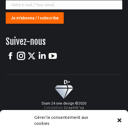
Suivez-nous
Facebook
Instagram
X
LinkedIn
YouTube
Diam 24 one design ©2020
Conception
Graphik'up
Gérer le consentement aux
cookies