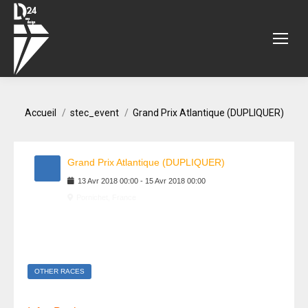
Vous êtes ici :
Accueil
stec_event
Grand Prix Atlantique (DUPLIQUER)
Grand Prix Atlantique (DUPLIQUER)
13
Avr
2018
00:00
-
15
Avr
2018
00:00
Pornichet, France
OTHER RACES