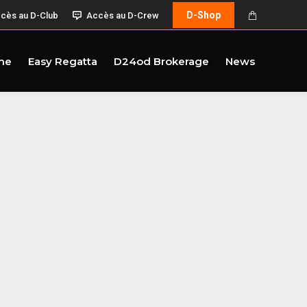
D-Shop
cès au D-Club
Accès au D-Crew
me
Easy Regatta
D24od Brokerage
News