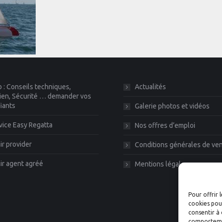
 : Conseils techniques,
Actualités
ien, Sécurité … demander vos
fiants
Galerie photos et vidéos
vice Easy Regatta
Nos offres d’emploi
r provider
Conditions générales de ve
r agent agréé
Mentions légales
Pour offrir 
cookies pour
consentir à 
comportement