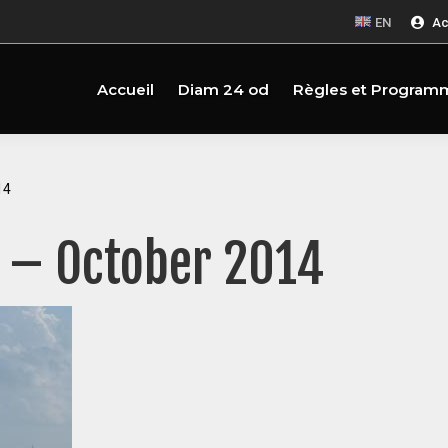
EN
Ac
Accueil
Diam 24 od
Règles et Program
14
r – October 2014