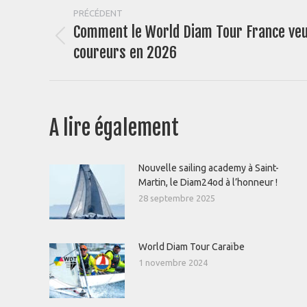
Navigation
PRÉCÉDENT
Comment le World Diam Tour France veu
article
Article
coureurs en 2026
précédent
:
A lire également
Nouvelle sailing academy à Saint-
Martin, le Diam24od à l’honneur !
28 septembre 2025
World Diam Tour Caraïbe
1 novembre 2024