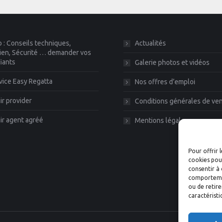
 : Conseils techniques,
Actualités
ien, Sécurité … demander vos
fiants
Galerie photos et vidéos
vice Easy Regatta
Nos offres d’emploi
r provider
Conditions générales de ve
r agent agréé
Mentions légales
Pour offrir 
cookies pour
consentir à 
comportement
ou de retire
caractéristi