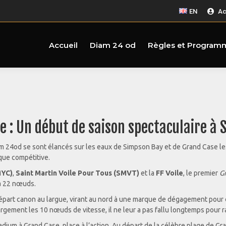
EN
Ac
Accueil
Diam 24 od
Règles et Program
e : Un début de saison spectaculaire à 
 24od se sont élancés sur les eaux de Simpson Bay et de Grand Case le
que compétitive.
MYC)
,
Saint Martin Voile Pour Tous (SMVT)
et la
FF Voile
, le premier
G
à 22 nœuds.
 départ canon au largue, virant au nord à une marque de dégagement pour 
rgement les 10 nœuds de vitesse, il ne leur a pas fallu longtemps pour rall
dium à Grand Case, place à l’action. Au départ de la célèbre plage de Gr