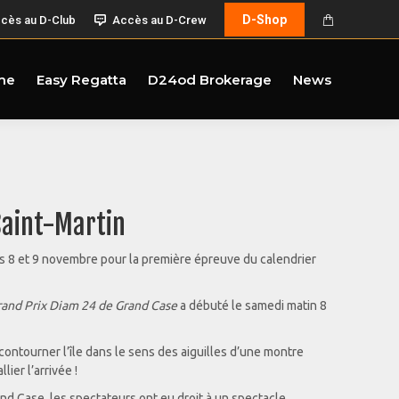
D-Shop
cès au D-Club
Accès au D-Crew
me
Easy Regatta
D24od Brokerage
News
Saint-Martin
s 8 et 9 novembre pour la première épreuve du calendrier
rand Prix Diam 24 de Grand Case
a débuté le samedi matin 8
contourner l’île dans le sens des aiguilles d’une montre
ier l’arrivée !
and Case, les spectateurs ont eu droit à un spectacle