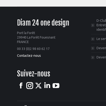
Diam 24 one design
D-Club
Entret
identi
Port la Forêt
29940 La Forêt Fouesnant
Le ser
FRANCE
Deveni
00 33 (0)2 98 60 62 17
Contactez-nous
Deveni
Suivez-nous
Facebook
Instagram
X
LinkedIn
YouTube