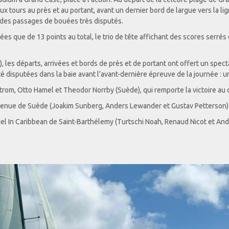
eux tours au près et au portant, avant un dernier bord de largue vers la l
et des passages de bouées très disputés.
ées que de 13 points au total, le trio de tête affichant des scores serrés
s), les départs, arrivées et bords de près et de portant ont offert un spec
é disputées dans la baie avant l’avant-dernière épreuve de la journée : u
trom, Otto Hamel et Theodor Norrby (Suède), qui remporte la victoire au
nt venue de Suède (Joakim Sunberg, Anders Lewander et Gustav Petterson)
biel In Caribbean de Saint-Barthélemy (Turtschi Noah, Renaud Nicot et An