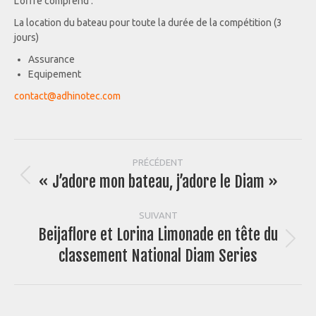
L’offre comprend :
La location du bateau pour toute la durée de la compétition (3
jours)
Assurance
Equipement
contact@adhinotec.com
Navigation
PRÉCÉDENT
« J’adore mon bateau, j’adore le Diam »
Article
article
précédent
:
SUIVANT
Beijaflore et Lorina Limonade en tête du
Article
classement National Diam Series
suivant
: