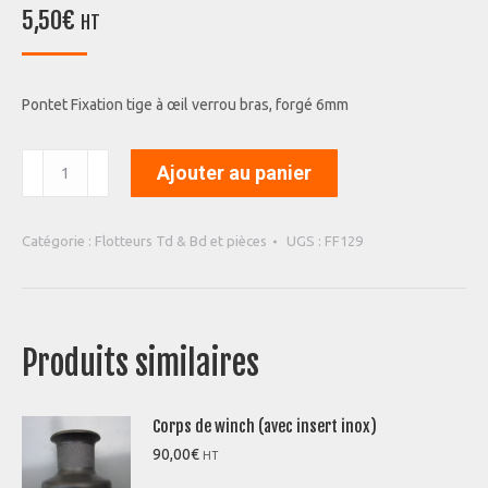
5,50
€
HT
Pontet Fixation tige à œil verrou bras, forgé 6mm
quantité
Ajouter au panier
de
Pontet
Fixation
Catégorie :
Flotteurs Td & Bd et pièces
UGS :
FF129
tige
à
œil
verrou
bras
Produits similaires
Corps de winch (avec insert inox)
90,00
€
HT