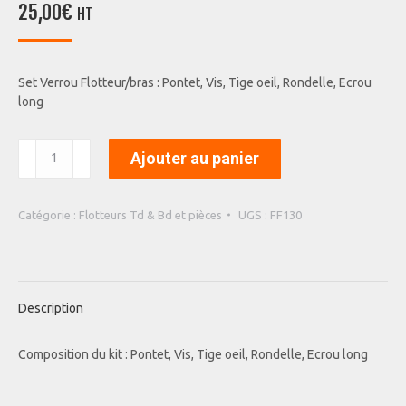
25,00
€
HT
Set Verrou Flotteur/bras : Pontet, Vis, Tige oeil, Rondelle, Ecrou
long
quantité
Ajouter au panier
de
Set
Verrou
Catégorie :
Flotteurs Td & Bd et pièces
UGS :
FF130
Flotteur/bras
:
Pontet,
Vis,
Tige
Description
oeil,
Rondelle,
Composition du kit : Pontet, Vis, Tige oeil, Rondelle, Ecrou long
Ecrou
long