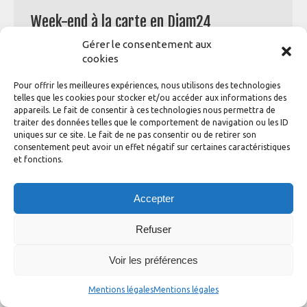
Week-end à la carte en Diam24
Gérer le consentement aux
Général
Par
adhinotec
23 juillet 2021
cookies
Vous en rêvez ? Il n’y a qu’à demander ! « On est un
groupe de copains et, tous les ans, on s’organise un raid
Pour offrir les meilleures expériences, nous utilisons des technologies
entre nous. Nous sommes allés en Croatie, en Suède…
telles que les cookies pour stocker et/ou accéder aux informations des
Cette année nous avons rayonné autour de Houat,
appareils. Le fait de consentir à ces technologies nous permettra de
Hoëdic, Belle ile : ce principe de virée nautique à la carte
traiter des données telles que le comportement de navigation ou les ID
est…
uniques sur ce site. Le fait de ne pas consentir ou de retirer son
consentement peut avoir un effet négatif sur certaines caractéristiques
et fonctions.
Accepter
Refuser
Diam 24 one design ©2020
Conception
Graphik'up
Voir les préférences
Mentions légales
Mentions légales