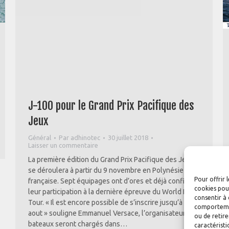
J-100 pour le Grand Prix Pacifique des
Jeux
Général
Par
adhinotec
30 juillet 2018
Laisser un commentaire
La première édition du Grand Prix Pacifique des Jeux
se déroulera à partir du 9 novembre en Polynésie
Pour offrir 
française. Sept équipages ont d’ores et déjà confirmé
cookies pour
leur participation à la dernière épreuve du World Diam
consentir à 
Tour. « Il est encore possible de s’inscrire jusqu’à fin
comportement
aout » souligne Emmanuel Versace, l’organisateur. Les
ou de retire
bateaux seront chargés dans…
caractéristi