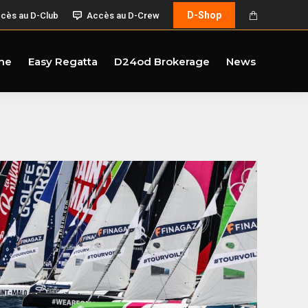
D-Shop
cès au D-Club
Accès au D-Crew
me
Easy Regatta
D24od Brokerage
News