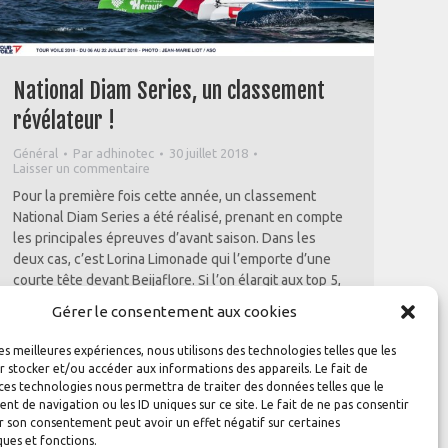
National Diam Series, un classement
révélateur !
Général
Par
adhinotec
30 juillet 2018
Laisser un commentaire
Pour la première fois cette année, un classement
National Diam Series a été réalisé, prenant en compte
les principales épreuves d’avant saison. Dans les
deux cas, c’est Lorina Limonade qui l’emporte d’une
courte tête devant Beijaflore. Si l’on élargit aux top 5,
quatre bateaux figurent dans les deux classements.
Gérer le consentement aux cookies
Classement National Diam Series Tour…
les meilleures expériences, nous utilisons des technologies telles que les
 stocker et/ou accéder aux informations des appareils. Le fait de
ces technologies nous permettra de traiter des données telles que le
 de navigation ou les ID uniques sur ce site. Le fait de ne pas consentir
r son consentement peut avoir un effet négatif sur certaines
ques et fonctions.