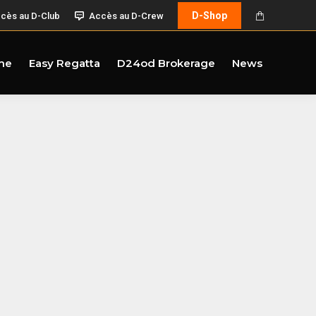
D-Shop
cès au D-Club
Accès au D-Crew
me
Easy Regatta
D24od Brokerage
News