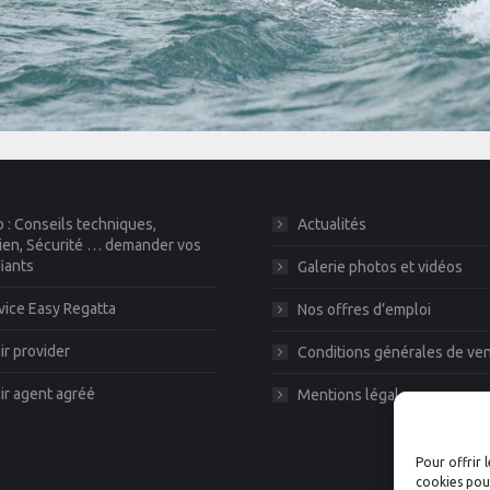
 : Conseils techniques,
Actualités
ien, Sécurité … demander vos
fiants
Galerie photos et vidéos
vice Easy Regatta
Nos offres d’emploi
r provider
Conditions générales de ve
r agent agréé
Mentions légales
Pour offrir 
cookies pour