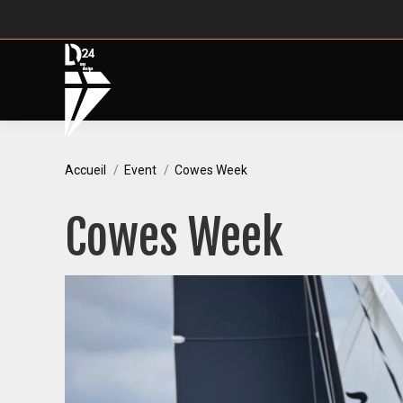
Vous êtes ici :
Accueil
Event
Cowes Week
Cowes Week