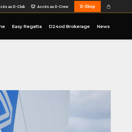
D-Shop
cès au D-Club
Accès au D-Crew
me
Easy Regatta
D24od Brokerage
News