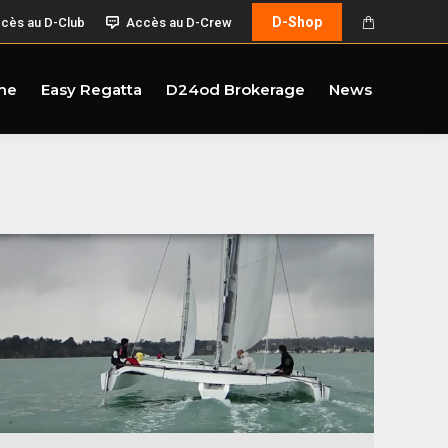
D-Shop
cès au D-Club
Accès au D-Crew
me
Easy Regatta
D24od Brokerage
News