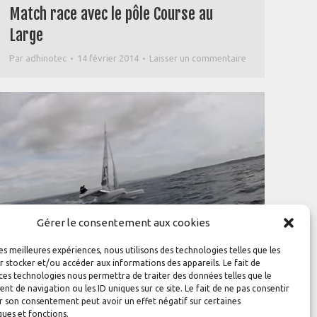
Match race avec le pôle Course au
Large
Par
adhinotec
14 février 2014
Laisser un commentaire
Gérer le consentement aux cookies
les meilleures expériences, nous utilisons des technologies telles que les
 stocker et/ou accéder aux informations des appareils. Le fait de
Diam 24 One Design Speed Test en Baie
ces technologies nous permettra de traiter des données telles que le
 de navigation ou les ID uniques sur ce site. Le fait de ne pas consentir
de Douarnenez
r son consentement peut avoir un effet négatif sur certaines
ques et fonctions.
Par
adhinotec
28 août 2013
Laisser un commentaire