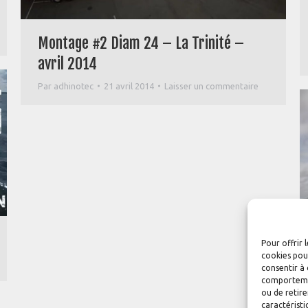
Montage #2 Diam 24 – La Trinité –
avril 2014
Par
adhinotec
21 avril 2014
Laisser un commentaire
Pour offrir 
cookies pour
consentir à 
comportement
ou de retire
caractéristi