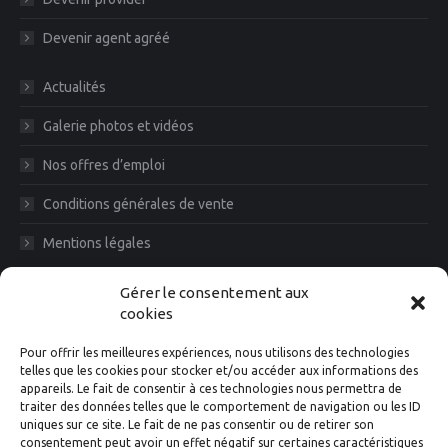
Devenir agent agréé
Actualités
Galerie photos et vidéos
Nos offres d’emploi
Conditions générales de vente
Mentions légales
Diam News, Restons en contact
Gérer le consentement aux
cookies
Pour offrir les meilleures expériences, nous utilisons des technologies
telles que les cookies pour stocker et/ou accéder aux informations des
appareils. Le fait de consentir à ces technologies nous permettra de
traiter des données telles que le comportement de navigation ou les ID
uniques sur ce site. Le fait de ne pas consentir ou de retirer son
consentement peut avoir un effet négatif sur certaines caractéristiques