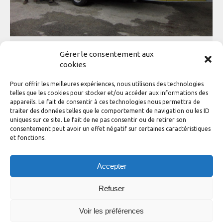
On déroule la liste des heureux
Gérer le consentement aux
cookies
propriétaires
Pour offrir les meilleures expériences, nous utilisons des technologies
Général
,
L'actualité de la classe
Par
adhinotec
10 avril 2014
telles que les cookies pour stocker et/ou accéder aux informations des
appareils. Le fait de consentir à ces technologies nous permettra de
Les deux protos Diam 24 One Design qui filent pleine
traiter des données telles que le comportement de navigation ou les ID
balle dans la baie de la Forêt depuis des mois ont enfin
uniques sur ce site. Le fait de ne pas consentir ou de retirer son
des petits frères. Le premier de la liste vient d’être livré à
consentement peut avoir un effet négatif sur certaines caractéristiques
Eric HAINNEVILLE et Christophe LATASTE, il est parti au
et fonctions.
Havre. Son numéro de course : FRA33, son nom de code :
Ramouna. On…
Accepter
Refuser
Voir les préférences