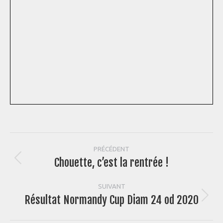
Navigation
PRÉCÉDENT
Chouette, c’est la rentrée !
Article
article
précédent
:
SUIVANT
Résultat Normandy Cup Diam 24 od 2020
Article
suivant
: