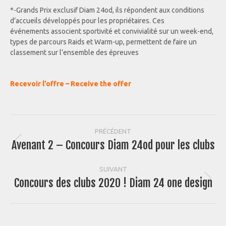
*-Grands Prix exclusif Diam 24od, ils répondent aux conditions
d’accueils développés pour les propriétaires. Ces
événements associent sportivité et convivialité sur un week-end,
types de parcours Raids et Warm-up, permettent de faire un
classement sur l’ensemble des épreuves
Recevoir l’offre – Receive the offer
Navigation
PRÉCÉDENT
Avenant 2 – Concours Diam 24od pour les clubs
Article
article
précédent
:
SUIVANT
Concours des clubs 2020 ! Diam 24 one design
Article
suivant
: