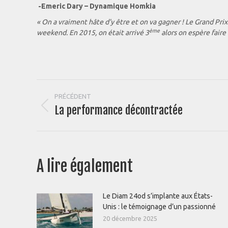
-Emeric Dary – Dynamique Homkia
« On a vraiment hâte d’y être et on va gagner ! Le Grand Pri
ème
weekend. En 2015, on était arrivé 3
alors on espère fair
Navigation
PRÉCÉDENT
La performance décontractée
Article
article
précédent
:
A lire également
Le Diam 24od s’implante aux États-
Unis : le témoignage d’un passionné
20 décembre 2025