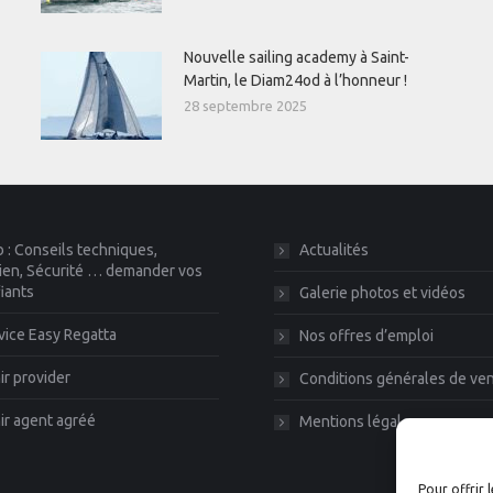
Nouvelle sailing academy à Saint-
Martin, le Diam24od à l’honneur !
28 septembre 2025
 : Conseils techniques,
Actualités
ien, Sécurité … demander vos
fiants
Galerie photos et vidéos
vice Easy Regatta
Nos offres d’emploi
r provider
Conditions générales de ve
r agent agréé
Mentions légales
Pour offrir 