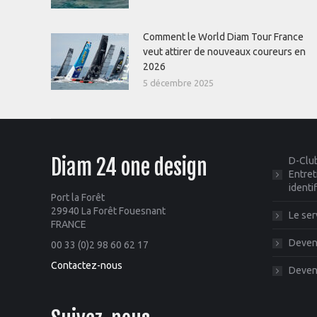
Comment le World Diam Tour France
veut attirer de nouveaux coureurs en
2026
5 décembre 2025
Diam 24 one design
D-Club
Entret
identi
Port la Forêt
29940 La Forêt Fouesnant
Le ser
FRANCE
Deveni
00 33 (0)2 98 60 62 17
Contactez-nous
Deveni