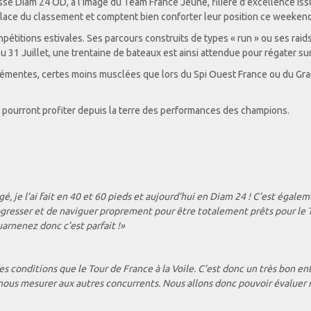
se Diam 24 OD, à l’image du Team France Jeune, filière d’excellence issue
place du classement et comptent bien conforter leur position ce weekend
étitions estivales. Ses parcours construits de types « run » ou ses raid
u 31 Juillet, une trentaine de bateaux est ainsi attendue pour régater sur t
mentes, certes moins musclées que lors du Spi Ouest France ou du Grand 
i pourront profiter depuis la terre des performances des champions.
gé, je l’ai fait en 40 et 60 pieds et aujourd’hui en Diam 24 ! C’est éga
rogresser et de naviguer proprement pour être totalement prêts pour le T
uarnenez donc c’est parfait !»
s conditions que le Tour de France à la Voile. C’est donc un très bon e
e nous mesurer aux autres concurrents. Nous allons donc pouvoir évaluer