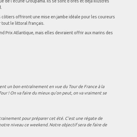
 de l’écurie Groupama. Ils se sont d’ores et déjà illustrés
.
s côtiers offriront une mise en jambe idéale pour les coureurs
out le littoral français.
Prix Atlantique, mais elles devraient offrir aux marins des
lement un bon entraînement en vue du Tour de France à la
our ! On va faire du mieux qu’on peut, on va vraiment se
ntrainement pour préparer cet été. C’est une régate de
 notre niveau ce weekend. Notre objectif sera de faire de