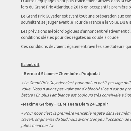
D’autres équipages sont plus fraîchement arrivés dans la clas
lors du Grand Prix Atlantique 2016 en occupant la première 
Le Grand Prix Guyader est avant tout une préparation aux comp
souhaitant se jauger avant le Tour de France à la Voile. Du 8 a
Les prévisions météorologiques s’annoncent relativement clé
conditions idéales pour des régates au coude à coude.
Ces conditions devraient également ravir les spectateurs qu
Ils ont dit
-Bernard Stamm – Cheminées Poujoulat
« Le Grand Prix Guyader c’est pour moi un petit passage obli
Voile. Nous n’avons pas vraiment d’objectif si ce n’est de p
battre ! En plus l’ambiance est toujours très conviviale à Do
-Maxime Garbay – CEM Team Diam 24 Espoir
« Pour nous c’est la première véritable régate dans les même
travail, originaires du Sud nous avons très peu l’occasion d
jolies manches ! »