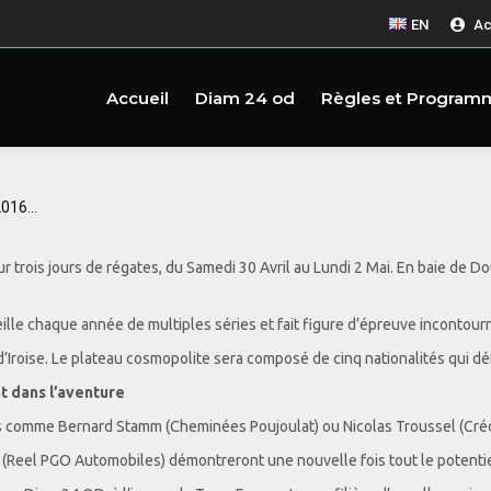
EN
Ac
Accueil
Diam 24 od
Règles et Program
 2016…
r trois jours de régates, du Samedi 30 Avril au Lundi 2 Mai. En baie de
le chaque année de multiples séries et fait figure d’épreuve incontourn
’Iroise. Le plateau cosmopolite sera composé de cinq nationalités qui dé
t dans l’aventure
 comme Bernard Stamm (Cheminées Poujoulat) ou Nicolas Troussel (Créd
eel PGO Automobiles) démontreront une nouvelle fois tout le potentiel 