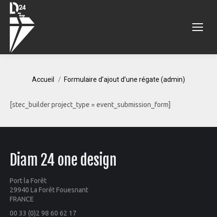
Vous êtes ici :
Accueil
Formulaire d’ajout d’une régate (admin)
[stec_builder project_type = event_submission_form]
Diam 24 one design
Port la Forêt
29940 La Forêt Fouesnant
FRANCE
00 33 (0)2 98 60 62 17