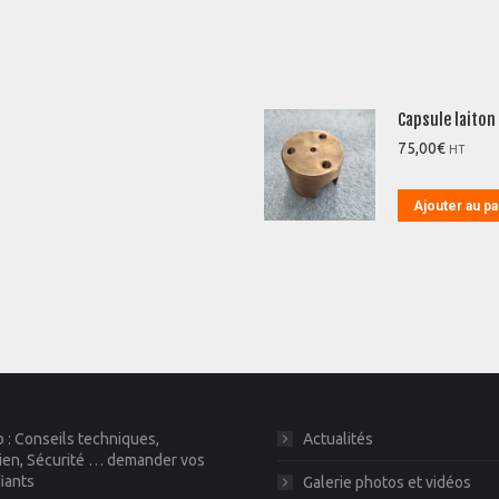
Capsule laiton
75,00
€
HT
Ajouter au pa
 : Conseils techniques,
Actualités
ien, Sécurité … demander vos
fiants
Galerie photos et vidéos