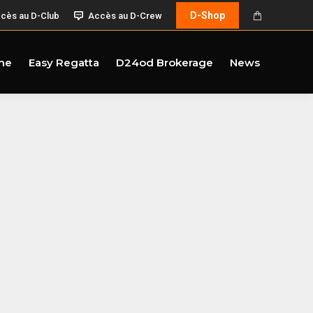
D-Shop
cès au D-Club
Accès au D-Crew
me
Easy Regatta
D24od Brokerage
News