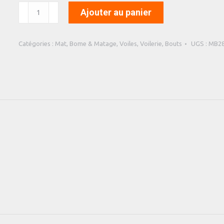
quantité
Ajouter au panier
de
Drisse
Gennaker
Catégories :
Mat, Bome & Matage
,
Voiles, Voilerie, Bouts
UGS :
MB2
Racing