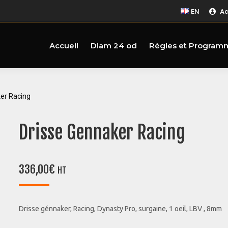
EN
Ac
Accueil
Diam 24 od
Règles et Program
er Racing
Drisse Gennaker Racing
336,00
€
HT
Drisse génnaker, Racing, Dynasty Pro, surgaine, 1 oeil, LBV , 8mm