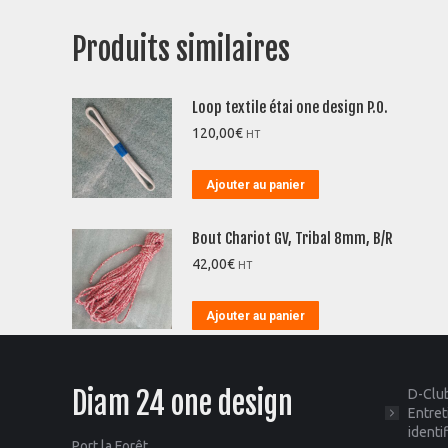
Produits similaires
Loop textile étai one design P.O.
120,00
€
HT
Ajouter au panier
Bout Chariot GV, Tribal 8mm, B/R
42,00
€
HT
Ajouter au panier
Diam 24 one design
D-Club
Entret
identi
Port la Forêt