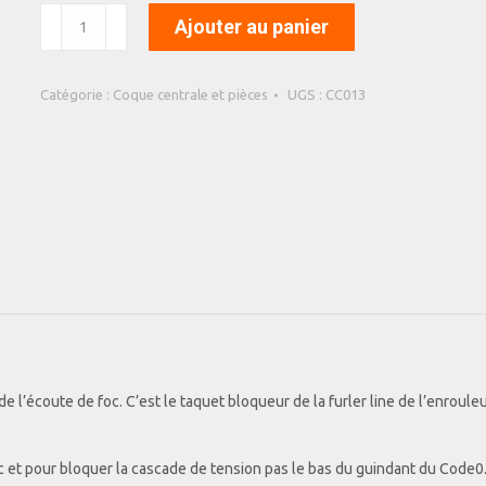
quantité
Ajouter au panier
de
Taquet
Micro
Catégorie :
Coque centrale et pièces
UGS :
CC013
enrouleur
foc
de l’écoute de foc. C’est le taquet bloqueur de la furler line de l’enroul
 foc et pour bloquer la cascade de tension pas le bas du guindant du Code0