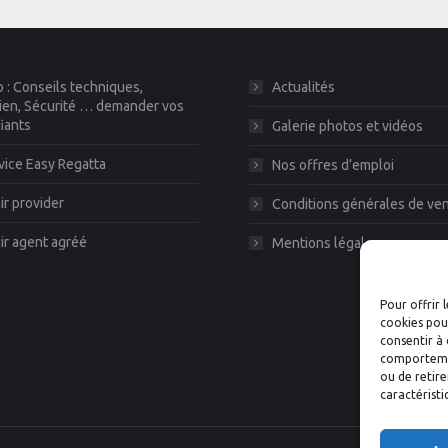
 : Conseils techniques,
Actualités
ien, Sécurité … demander vos
fiants
Galerie photos et vidéos
vice Easy Regatta
Nos offres d’emploi
r provider
Conditions générales de ve
r agent agréé
Mentions légales
Pour offrir 
cookies pour
consentir à 
comportement
ou de retire
caractéristi