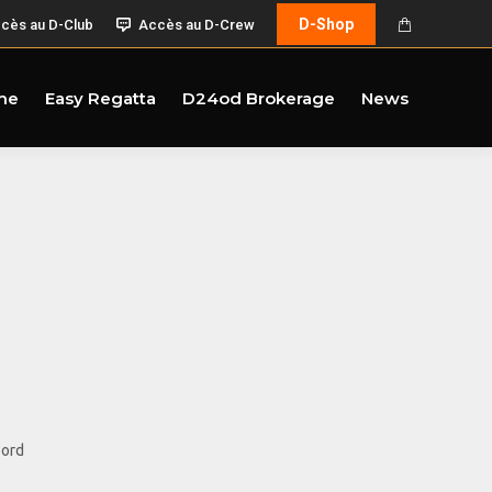
D-Shop
cès au D-Club
Accès au D-Crew
me
Easy Regatta
D24od Brokerage
News
bord