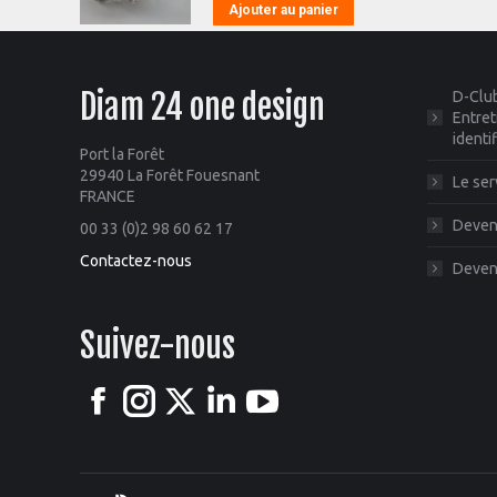
Ajouter au panier
Diam 24 one design
D-Club
Entret
identi
Port la Forêt
29940 La Forêt Fouesnant
Le ser
FRANCE
Deveni
00 33 (0)2 98 60 62 17
Contactez-nous
Deveni
Suivez-nous
Facebook
Instagram
X
LinkedIn
YouTube