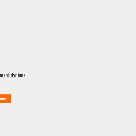
rmant dynéma
nier